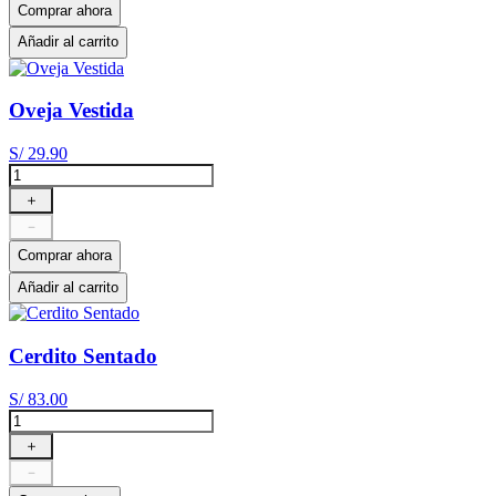
Comprar ahora
Añadir al carrito
Oveja Vestida
S/
29
.
90
＋
－
Comprar ahora
Añadir al carrito
Cerdito Sentado
S/
83
.
00
＋
－