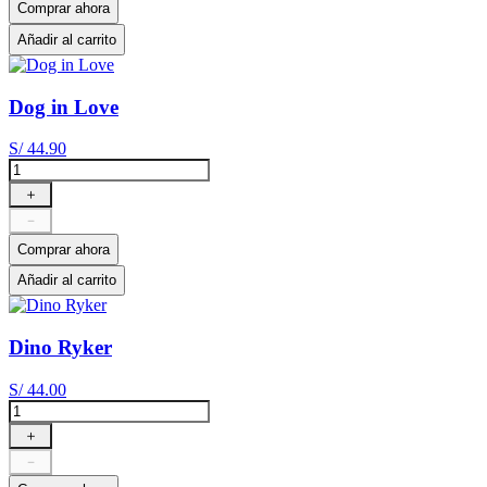
Comprar ahora
Añadir al carrito
Dog in Love
S/
44
.
90
＋
－
Comprar ahora
Añadir al carrito
Dino Ryker
S/
44
.
00
＋
－