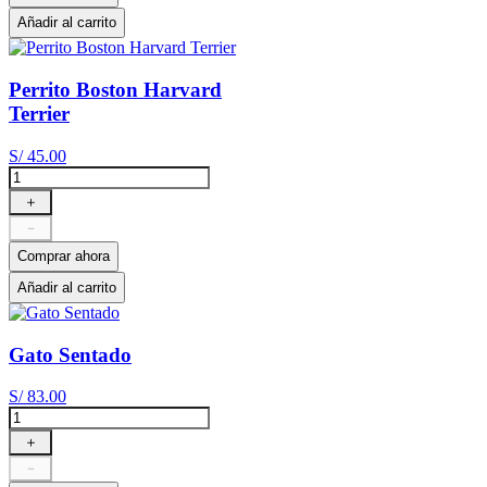
Añadir al carrito
Perrito Boston Harvard
Terrier
S/
45
.
00
＋
－
Comprar ahora
Añadir al carrito
Gato Sentado
S/
83
.
00
＋
－