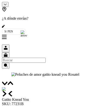
¿A dónde envías?
S/ PEN
Gatito Knead You
SKU
:
77231B