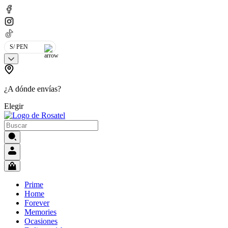
S/ PEN
¿A dónde envías?
Elegir
Prime
Home
Forever
Memories
Ocasiones