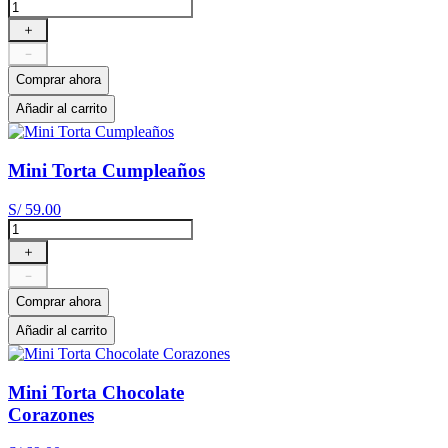
＋
－
Comprar ahora
Añadir al carrito
Mini Torta Cumpleaños
S/
59
.
00
＋
－
Comprar ahora
Añadir al carrito
Mini Torta Chocolate
Corazones