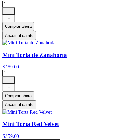
＋
－
Comprar ahora
Añadir al carrito
Mini Torta de Zanahoria
S/
59
.
00
＋
－
Comprar ahora
Añadir al carrito
Mini Torta Red Velvet
S/
59
.
00