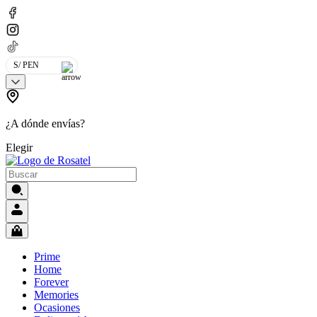
S/ PEN
¿A dónde envías?
Elegir
Prime
Home
Forever
Memories
Ocasiones