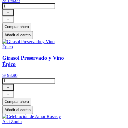
S/
194
.
00
＋
－
Comprar ahora
Añadir al carrito
Girasol Preservado y Vino
Épico
S/
98
.
90
＋
－
Comprar ahora
Añadir al carrito