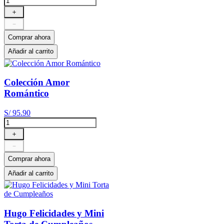
＋
－
Comprar ahora
Añadir al carrito
Colección Amor
Romántico
S/
95
.
90
＋
－
Comprar ahora
Añadir al carrito
Hugo Felicidades y Mini