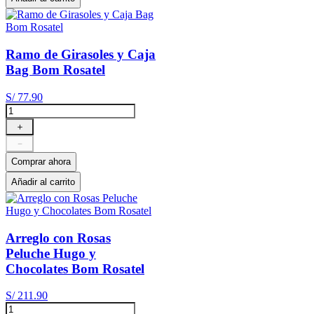
Ramo de Girasoles y Caja
Bag Bom Rosatel
S/
77
.
90
＋
－
Comprar ahora
Añadir al carrito
Arreglo con Rosas
Peluche Hugo y
Chocolates Bom Rosatel
S/
211
.
90