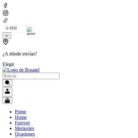
S/ PEN
¿A dónde envías?
Elegir
Prime
Home
Forever
Memories
Ocasiones