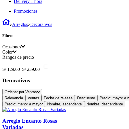
Delivery 1 hora
Promociones
Arreglos
Decorativos
Filtros
Ocasiones
Color
Rangos de precio
Amistad
(
1
)
Amarillo
(
8
)
S/ 129.00
–
S/ 239.00
Rojo
(
2
)
Decorativos
Ordenar por
Ventas
Relevancia
Ventas
Fecha de release
Descuento
Precio: mayor a 
Precio: menor a mayor
Nombre, ascendente
Nombre, descendente
Arreglo Encanto Rosas
Variadas