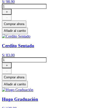
S/
98
.
90
＋
－
Comprar ahora
Añadir al carrito
Cerdito Sentado
S/
83
.
00
＋
－
Comprar ahora
Añadir al carrito
Hugo Graduación