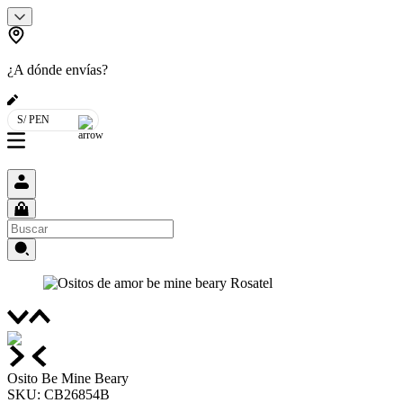
¿A dónde envías?
S/ PEN
Osito Be Mine Beary
SKU
:
CB26854B