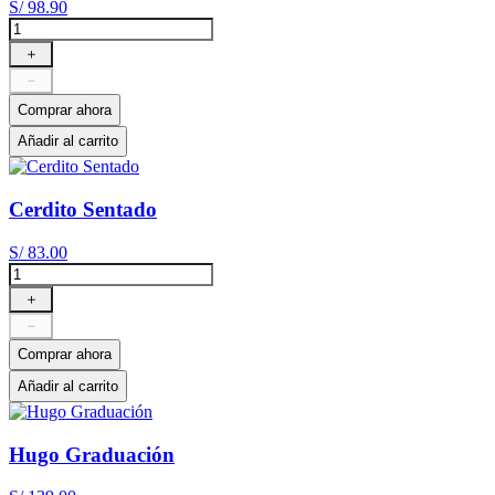
S/
98
.
90
＋
－
Comprar ahora
Añadir al carrito
Cerdito Sentado
S/
83
.
00
＋
－
Comprar ahora
Añadir al carrito
Hugo Graduación