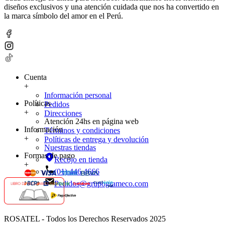
diseños exclusivos y una atención cuidada que nos ha convertido en
la marca símbolo del amor en el Perú.
Cuenta
+
Información personal
Políticas
Pedidos
+
Direcciones
Atención 24hs en página web
Información
Términos y condiciones
+
Políticas de entrega y devolución
Nuestras tiendas
Formas de pago
Recojo en tienda
+
(01) 446 4666
Pedidos@grupogrameco.com
ROSATEL - Todos los Derechos Reservados 2025