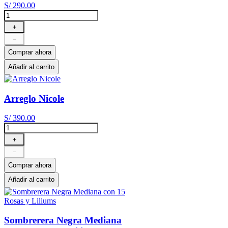
S/
290
.
00
＋
－
Comprar ahora
Añadir al carrito
Arreglo Nicole
S/
390
.
00
＋
－
Comprar ahora
Añadir al carrito
Sombrerera Negra Mediana