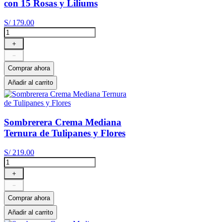
con 15 Rosas y Liliums
S/
179
.
00
＋
－
Comprar ahora
Añadir al carrito
Sombrerera Crema Mediana
Ternura de Tulipanes y Flores
S/
219
.
00
＋
－
Comprar ahora
Añadir al carrito