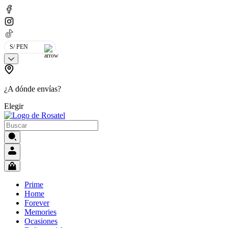
S/ PEN
¿A dónde envías?
Elegir
Prime
Home
Forever
Memories
Ocasiones