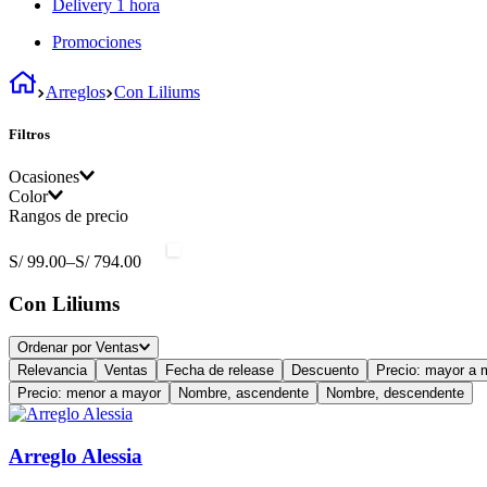
Delivery 1 hora
Promociones
Arreglos
Con Liliums
Filtros
Ocasiones
Color
Rangos de precio
Cumpleaños
(
1
)
Amarillo
(
4
)
Mejórate Pronto
(
1
)
S/ 99.00
–
S/ 794.00
Crema
(
1
)
Inauguraciones
(
6
)
Con Liliums
Lila
(
1
)
Bodas
(
2
)
Ordenar por
Ventas
Rojo
(
3
)
Relevancia
Ventas
Fecha de release
Descuento
Precio: mayor a 
Precio: menor a mayor
Nombre, ascendente
Nombre, descendente
Rosado
(
3
)
Verde
(
1
)
Arreglo Alessia