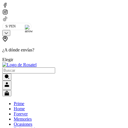
S/ PEN
¿A dónde envías?
Elegir
Prime
Home
Forever
Memories
Ocasiones