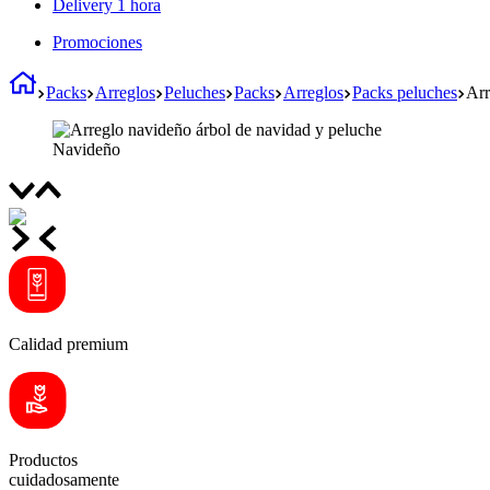
Delivery 1 hora
Promociones
Packs
Arreglos
Peluches
Packs
Arreglos
Packs peluches
Arr
Calidad premium
Productos
cuidadosamente