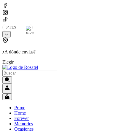
S/ PEN
¿A dónde envías?
Elegir
Prime
Home
Forever
Memories
Ocasiones