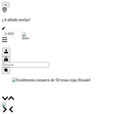
¿A dónde envías?
S/ PEN