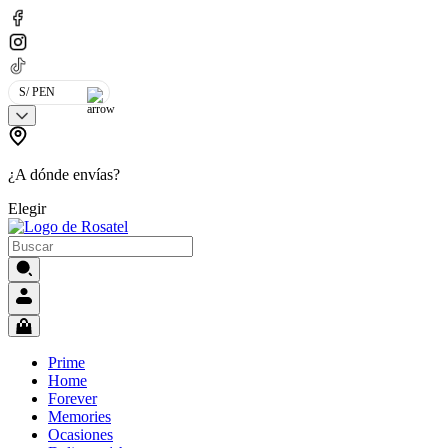
S/ PEN
¿A dónde envías?
Elegir
Prime
Home
Forever
Memories
Ocasiones