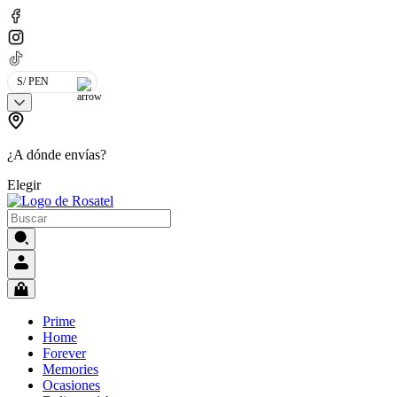
S/ PEN
¿A dónde envías?
Elegir
Prime
Home
Forever
Memories
Ocasiones