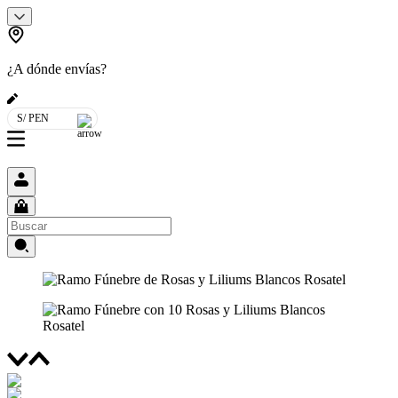
¿A dónde envías?
S/ PEN