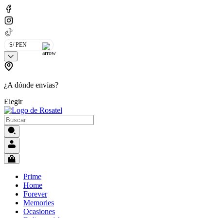
S/ PEN
¿A dónde envías?
Elegir
Prime
Home
Forever
Memories
Ocasiones