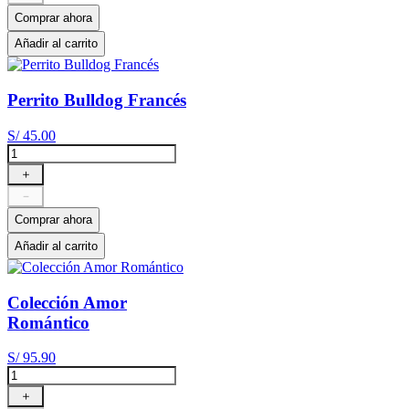
Comprar ahora
Añadir al carrito
Perrito Bulldog Francés
S/
45
.
00
＋
－
Comprar ahora
Añadir al carrito
Colección Amor
Romántico
S/
95
.
90
＋