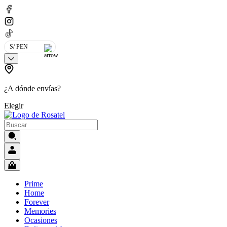
S/ PEN
¿A dónde envías?
Elegir
Prime
Home
Forever
Memories
Ocasiones