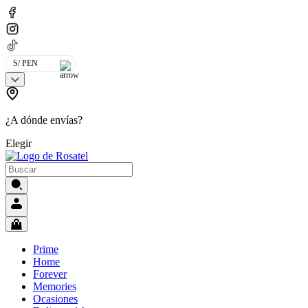
S/ PEN
¿A dónde envías?
Elegir
Prime
Home
Forever
Memories
Ocasiones