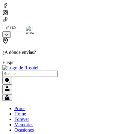
S/ PEN
¿A dónde envías?
Elegir
Prime
Home
Forever
Memories
Ocasiones