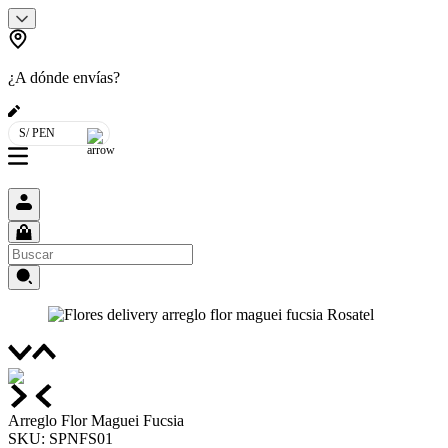
¿A dónde envías?
S/ PEN
Arreglo Flor Maguei Fucsia
SKU
:
SPNFS01